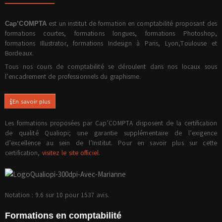
est un institut de formation en comptabilité proposant des
Cap’COMPTA
formations courtes, formations longues, formations Photoshop,
formations Illustrator, formations Indesign à Paris, Lyon,Toulouse et
Bordeaux.
Tous nos cours de comptabilité se déroulent dans nos locaux sous
l’encadrement de professionnels du graphisme.
En savoir plus
Les formations proposées par Cap’COMPTA disposent de la certification
de qualité Qualiopi; une garantie supplémentaire de l’exigence
d’excellence au sein de l’Institut. Pour en savoir plus sur cette
certification,
visitez le site officiel
.
Notation : 9.6 sur 10 pour 1537 avis.
Formations en comptabilité