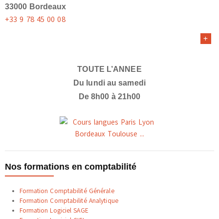
33000 Bordeaux
+33 9 78 45 00 08
TOUTE L’ANNEE
Du lundi au samedi
De 8h00 à 21h00
Nos formations en comptabilité
Formation Comptabilité Générale
Formation Comptabilité Analytique
Formation Logiciel SAGE