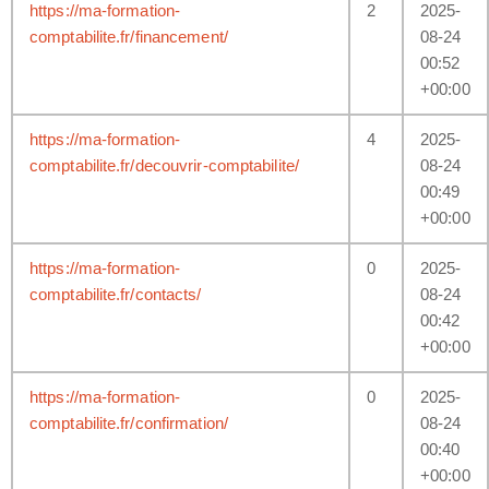
https://ma-formation-
2
2025-
comptabilite.fr/financement/
08-24
00:52
+00:00
https://ma-formation-
4
2025-
comptabilite.fr/decouvrir-comptabilite/
08-24
00:49
+00:00
https://ma-formation-
0
2025-
comptabilite.fr/contacts/
08-24
00:42
+00:00
https://ma-formation-
0
2025-
comptabilite.fr/confirmation/
08-24
00:40
+00:00