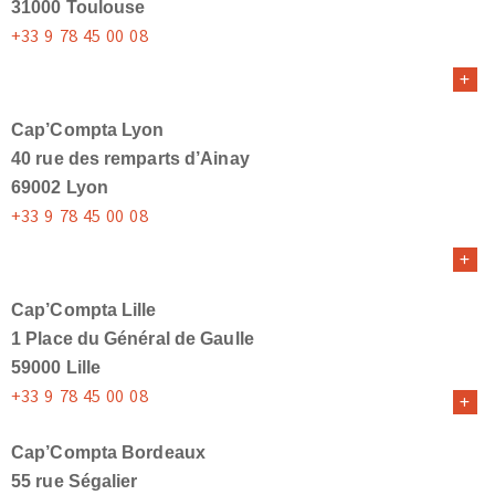
31000 Toulouse
+33 9 78 45 00 08
Cap’Compta Lyon
40 rue des remparts d’Ainay
69002 Lyon
+33 9 78 45 00 08
Cap’Compta Lille
1 Place du Général de Gaulle
59000 Lille
+33 9 78 45 00 08
Cap’Compta Bordeaux
55 rue Ségalier