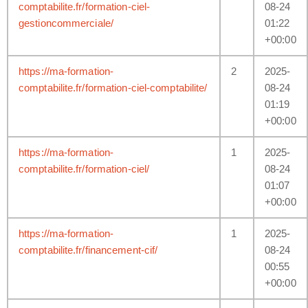
comptabilite.fr/formation-ciel-
08-24
gestioncommerciale/
01:22
+00:00
https://ma-formation-
2
2025-
comptabilite.fr/formation-ciel-comptabilite/
08-24
01:19
+00:00
https://ma-formation-
1
2025-
comptabilite.fr/formation-ciel/
08-24
01:07
+00:00
https://ma-formation-
1
2025-
comptabilite.fr/financement-cif/
08-24
00:55
+00:00